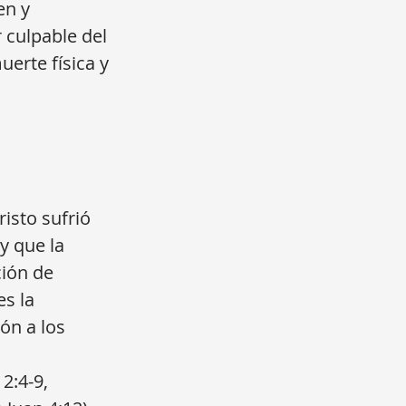
en y
 culpable del
uerte física y
isto sufrió
y que la
ción de
es la
ón a los
2:4-9,