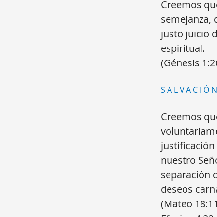
Creemos que
semejanza, q
justo juicio
espiritual.
(Génesis 1:2
SALVACIÓN
Creemos que 
voluntariam
justificación
nuestro Seño
separación d
deseos carna
(Mateo 18:11