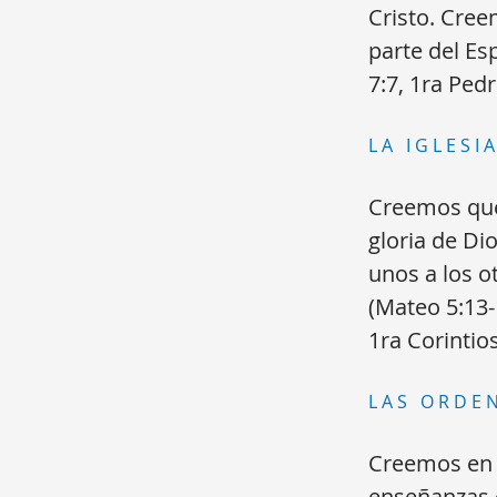
Cristo. Cree
parte del Es
7:7, 1ra Pedr
LA IGLESI
Creemos que 
gloria de Di
unos a los o
(Mateo 5:13-
1ra Corintio
LAS ORDE
Creemos en l
enseñanzas e