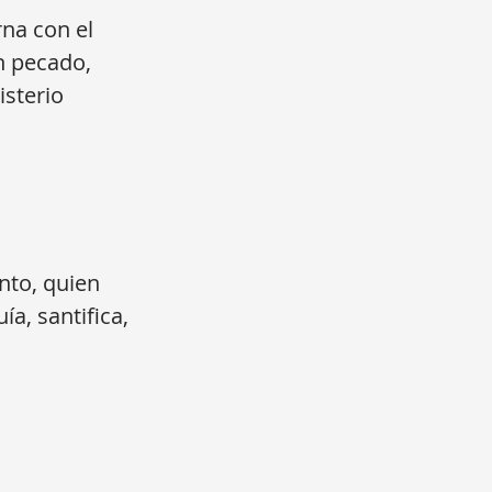
rna con el
in pecado,
isterio
nto, quien
ía, santifica,