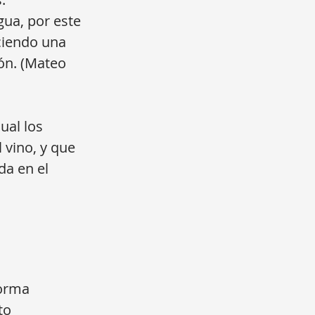
gua, por este
ciendo una
ión. (Mateo
ual los
 vino, y que
da en el
forma
to