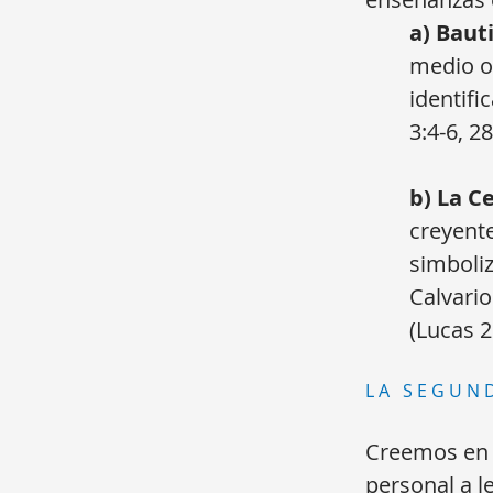
a) Baut
medio o
identifi
3:4-6, 2
b) La C
creyente
simboliz
Calvario
(Lucas 2
LA SEGUN
Creemos en l
personal a le