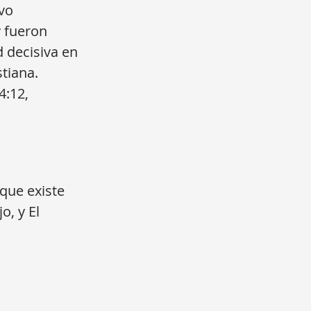
evo
y fueron
d decisiva en
stiana.
4:12,
que existe
o, y El