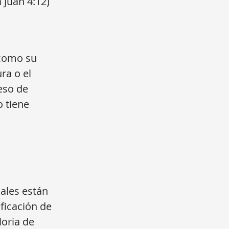
 Juan 4:12)
 como su
ra o el
eso de
o tiene
ales están
ificación de
loria de