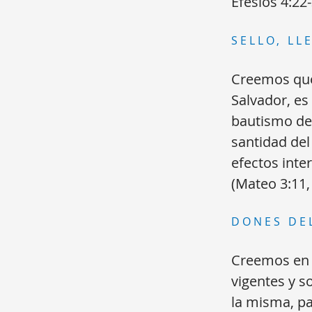
Efesios 4:22
SELLO, LL
Creemos que 
Salvador, es
bautismo de
santidad del
efectos inte
(Mateo 3:11, 
DONES DEL
Creemos en e
vigentes y so
la misma, pa