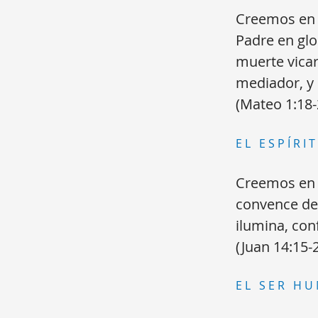
Creemos en l
Padre en glo
muerte vicar
mediador, y 
(Mateo 1:18-
EL ESPÍRI
Creemos en l
convence de p
ilumina, conf
(Juan 14:15-2
EL SER H