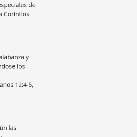
especiales de
a Corintios
 alabanza y
ndose los
manos 12:4-5,
ún las
: